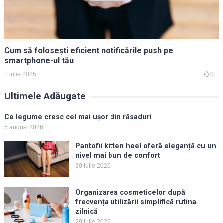
Cum să folosești eficient notificările push pe
smartphone-ul tău
1 iulie 2025
0
Ultimele Adăugate
Ce legume cresc cel mai ușor din răsaduri
5 august 2026
Pantofii kitten heel oferă eleganță cu un
nivel mai bun de confort
30 iulie 2026
Organizarea cosmeticelor după
frecvența utilizării simplifică rutina
zilnică
29 iulie 2026