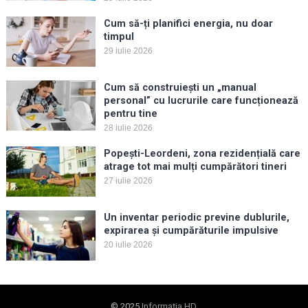
Cum să-ți planifici energia, nu doar
timpul
29 iulie 2026
Cum să construiești un „manual
personal” cu lucrurile care funcționează
pentru tine
28 iulie 2026
Popești-Leordeni, zona rezidențială care
atrage tot mai mulți cumpărători tineri
27 iulie 2026
Un inventar periodic previne dublurile,
expirarea și cumpărăturile impulsive
20 iulie 2026
© 2025
Informația HD