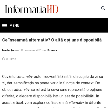
MENU
Ce înseamnă alternativ? O altă opțiune disponibilă
Redacția
— 30 ianuarie 2025
in
Diverse
0
Likes
Cuvântul
alternativ
este frecvent întâlnit în discuțiile de zi cu
zi, dar semnificația sa poate varia în funcție de context. De
obicei,
alternativ
se referă la ceva care reprezintă o opțiune
diferită, o alegere disponibilă într-un set de posibilități. În
acest articol, vom explora ce înseamnă
alternativ
în diferite