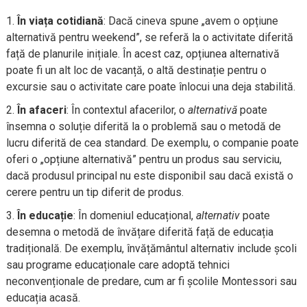
În viața cotidiană
: Dacă cineva spune „avem o opțiune
alternativă pentru weekend”, se referă la o activitate diferită
față de planurile inițiale. În acest caz, opțiunea alternativă
poate fi un alt loc de vacanță, o altă destinație pentru o
excursie sau o activitate care poate înlocui una deja stabilită.
În afaceri
: În contextul afacerilor, o
alternativă
poate
însemna o soluție diferită la o problemă sau o metodă de
lucru diferită de cea standard. De exemplu, o companie poate
oferi o „opțiune alternativă” pentru un produs sau serviciu,
dacă produsul principal nu este disponibil sau dacă există o
cerere pentru un tip diferit de produs.
În educație
: În domeniul educațional,
alternativ
poate
desemna o metodă de învățare diferită față de educația
tradițională. De exemplu, învățământul alternativ include școli
sau programe educaționale care adoptă tehnici
neconvenționale de predare, cum ar fi școlile Montessori sau
educația acasă.