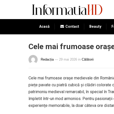
Acasă
Contact
Beauty
F
Cele mai frumoase oraș
Redacția
— 29 mai 2026
in
Călătorii
Cele mai frumoase orașe medievale din România i
piețe pavate cu piatră cubică și clădiri colorat
patrimoniu medieval remarcabil, în special în Tra
împletit într-un mod armonios. Pentru pasionații 
experiențe memorabile, la doar câteva ore distan