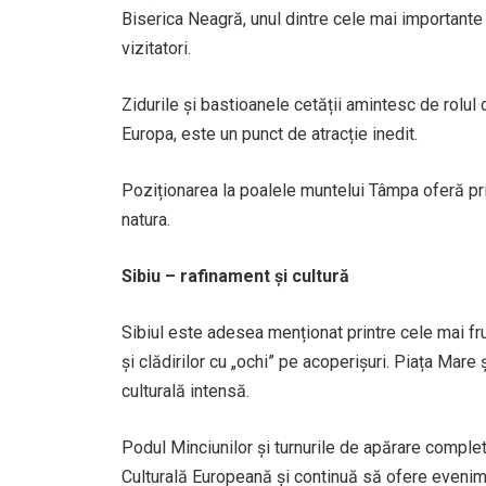
Biserica Neagră, unul dintre cele mai important
vizitatori.
Zidurile și bastioanele cetății amintesc de rolul 
Europa, este un punct de atracție inedit.
Poziționarea la poalele muntelui Tâmpa oferă pri
natura.
Sibiu – rafinament și cultură
Sibiul este adesea menționat printre cele mai f
și clădirilor cu „ochi” pe acoperișuri. Piața Mare
culturală intensă.
Podul Minciunilor și turnurile de apărare comple
Culturală Europeană și continuă să ofere eveni