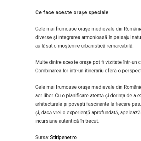
Ce face aceste orașe speciale
Cele mai frumoase orașe medievale din România a
diverse și integrarea armonioasă în peisajul natu
au lăsat o moștenire urbanistică remarcabilă.
Multe dintre aceste orașe pot fi vizitate într-un ci
Combinarea lor într-un itinerariu oferă o perspe
Cele mai frumoase orașe medievale din România nu 
aer liber. Cu o planificare atentă și dorința de a 
arhitecturale și povești fascinante la fiecare pa
și, dacă vrei o experiență aprofundată, apelează 
incursiune autentică în trecut.
Sursa:
Stiripenet.ro