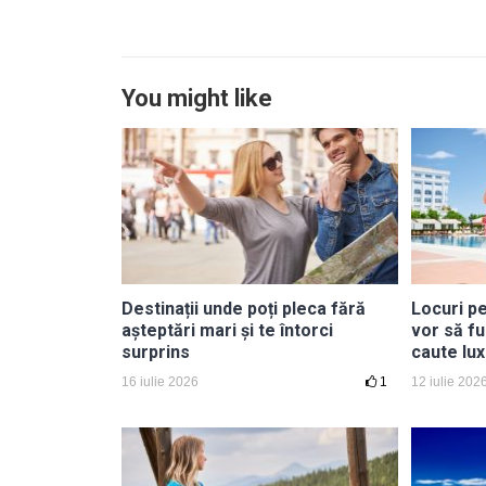
You might like
Destinații unde poți pleca fără
Locuri p
așteptări mari și te întorci
vor să fu
surprins
caute lux
16 iulie 2026
1
12 iulie 202