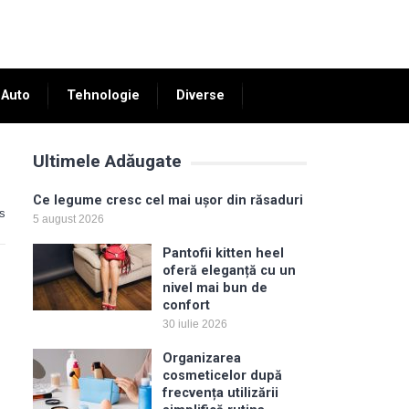
Auto
Tehnologie
Diverse
Ultimele Adăugate
Ce legume cresc cel mai ușor din răsaduri
s
5 august 2026
Pantofii kitten heel
oferă eleganță cu un
nivel mai bun de
confort
30 iulie 2026
Organizarea
cosmeticelor după
frecvența utilizării