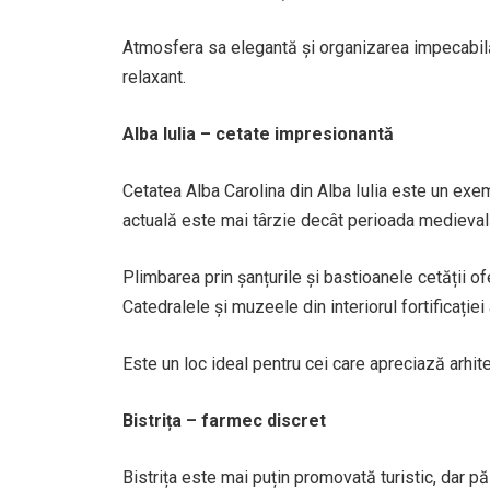
Atmosfera sa elegantă și organizarea impecabilă 
relaxant.
Alba Iulia – cetate impresionantă
Cetatea Alba Carolina din Alba Iulia este un exem
actuală este mai târzie decât perioada medievală 
Plimbarea prin șanțurile și bastioanele cetății o
Catedralele și muzeele din interiorul fortificației
Este un loc ideal pentru cei care apreciază arhite
Bistrița – farmec discret
Bistrița este mai puțin promovată turistic, dar p