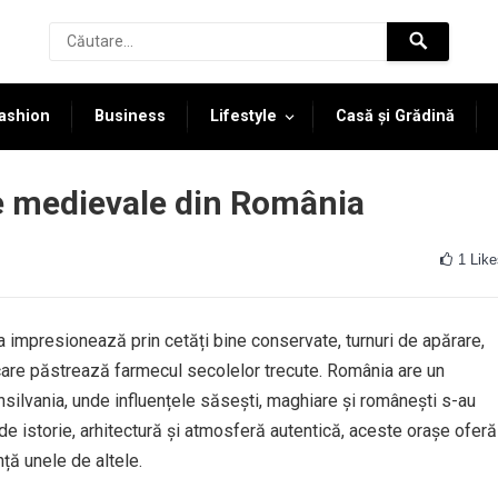
ashion
Business
Lifestyle
Casă și Grădină
e medievale din România
1
Like
mpresionează prin cetăți bine conservate, turnuri de apărare,
e care păstrează farmecul secolelor trecute. România are un
nsilvania, unde influențele săsești, maghiare și românești s-au
de istorie, arhitectură și atmosferă autentică, aceste orașe oferă
ță unele de altele.