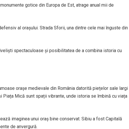
e monumente gotice din Europa de Est, atrage anual mii de
defensiv al orașului. Strada Sforii, una dintre cele mai înguste din
veliști spectaculoase și posibilitatea de a combina istoria cu
rumoase orașe medievale din România datorită piețelor sale largi
 și Piața Mică sunt spații vibrante, unde istoria se îmbină cu viața
tează imaginea unui oraș bine conservat. Sibiu a fost Capitală
mente de anvergură.