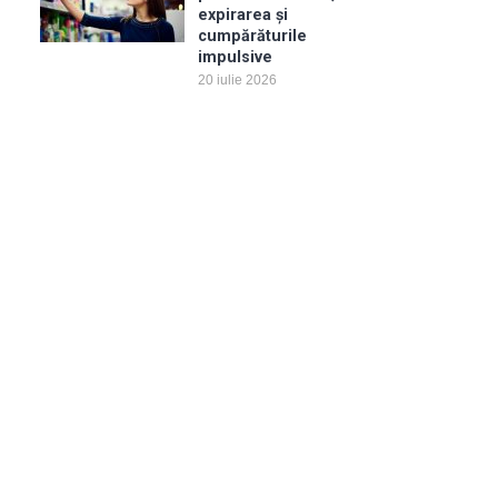
expirarea și
cumpărăturile
impulsive
20 iulie 2026