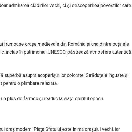
ar admirarea clădirilor vechi, ci și descoperirea poveștilor care
 mai frumoase orașe medievale din România și una dintre puținele
oric, inclus în patrimoniul UNESCO, păstrează atmosfera autentică
ă superbă asupra acoperișurilor colorate. Străduțele înguste și
 pentru o plimbare relaxată.
n plus de farmec și readuc la viață spiritul epocii.
i oraș modern. Piața Sfatului este inima orașului vechi, iar