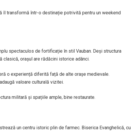
îl transformă într-o destinație potrivită pentru un weekend
plu spectaculos de fortificație în stil Vauban. Deși structura
clasică, orașul are rădăcini istorice adânci.
feră o experiență diferită față de alte orașe medievale.
 adaugă valoare culturală vizitei.
ctura militară și spațiile ample, bine restaurate.
ăstrează un centru istoric plin de farmec. Biserica Evanghelică, cu