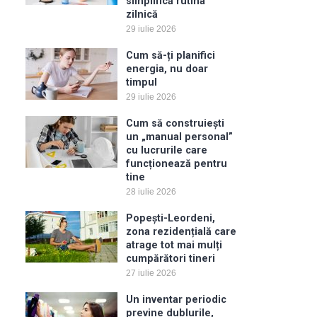
simplifică rutina
zilnică
29 iulie 2026
Cum să-ți planifici
energia, nu doar
timpul
29 iulie 2026
Cum să construiești
un „manual personal”
cu lucrurile care
funcționează pentru
tine
28 iulie 2026
Popești-Leordeni,
zona rezidențială care
atrage tot mai mulți
cumpărători tineri
27 iulie 2026
Un inventar periodic
previne dublurile,