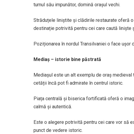
turnul său impunător, domină orașul vechi.
Străduțele liniștite și clădirile restaurate ofer
destinație potrivită pentru cei care caută liniște
Poziționarea în nordul Transilvaniei o face ușor d
Mediaș – istorie bine păstrată
Mediașul este un alt exemplu de oraș medieval tr
cetății încă pot fi admirate în centrul istoric.
Piața centrală și biserica fortificată oferă o i
calmă și autentică.
Este o alegere potrivită pentru cei care vor să 
punct de vedere istoric.