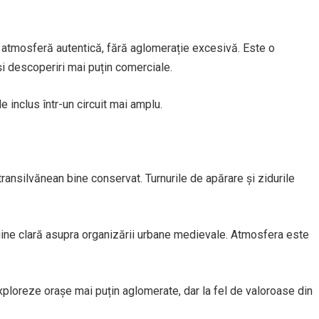
ă o atmosferă autentică, fără aglomerație excesivă. Este o
 și descoperiri mai puțin comerciale.
e inclus într-un circuit mai amplu.
ansilvănean bine conservat. Turnurile de apărare și zidurile
magine clară asupra organizării urbane medievale. Atmosfera este
exploreze orașe mai puțin aglomerate, dar la fel de valoroase din