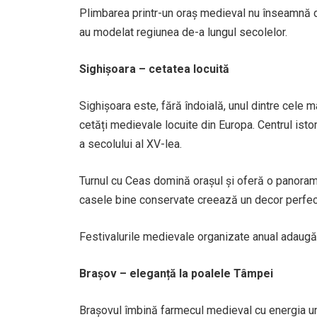
Plimbarea printr-un oraș medieval nu înseamnă do
au modelat regiunea de-a lungul secolelor.
Sighișoara – cetatea locuită
Sighișoara este, fără îndoială, unul dintre cele
cetăți medievale locuite din Europa. Centrul ist
a secolului al XV-lea.
Turnul cu Ceas domină orașul și oferă o panoram
casele bine conservate creează un decor perfect
Festivalurile medievale organizate anual adaugă u
Brașov – eleganță la poalele Tâmpei
Brașovul îmbină farmecul medieval cu energia unu