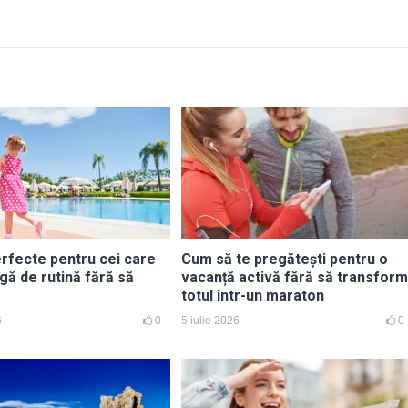
erfecte pentru cei care
Cum să te pregătești pentru o
gă de rutină fără să
vacanță activă fără să transform
totul într-un maraton
6
0
5 iulie 2026
0