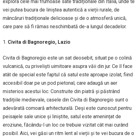
explora cele mai frumoase sate tradiționale din Italia, unde te
vei putea bucura de liniștea autentică a vieții rurale, de
mâncăruri tradiționale delicioase și de o atmosferă unică,
care pare să fi rămas neschimbată de-a lungul decadelor.
Civita di Bagnoregio, Lazio
Civita di Bagnoregio este un sat deosebit, situat pe o colină
vulcanică, cu priveliști uimitoare asupra văii din jur. Ce îl face
atât de special este faptul că satul este aproape izolat, fiind
accesibil doar pe un pod pietonal, care adaugă un aer
misterios acestui loc. Construite din piatră și păstrând
tradițiile medievale, casele din Civita di Bagnoregio sunt o
adevărată comoară arhitecturală. Deși este cunoscut pentru
peisajele sale unice și liniștite, satul este amenințat de
eroziune, făcându-l un loc ce trebuie vizitat cât mai curând
posibil. Aici, vei găsi un ritm lent al vieții și te vei bucura de o