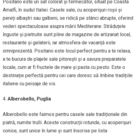
Positano este un sat colorat și fermecător, situat pe Coasta
Amalfi, în sudul Italiei. Casele sale, cu acoperișuri roșii și
pereți albaștri sau galbeni, se ridică pe stânci abrupte, oferind
vederi spectaculoase asupra mării Mediterane. Străduțele
înguste și pietruite sunt pline de magazine de artizanat local,
restaurante și gelaterii, iar atmosfera de vacanță este
omniprezentă. Positano este locul perfect pentru a te relaxa,
a te bucura de plajele sale pitorești și a savura preparatele
locale, cum ar fi fructele de mare și pasta cu pesto. Este o
destinație perfectă pentru cei care doresc să îmbine tradițiile
italiene cu peisaje de vis.
Alberobello, Puglia
Alberobello este faimos pentru casele sale tradiționale din
piatră, numite trulli. Aceste construcții rotunde, cu acoperișuri
conice, sunt unice în lume și sunt înscrise pe lista