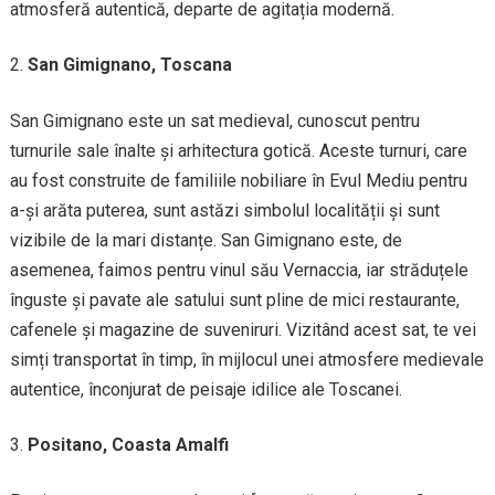
atmosferă autentică, departe de agitația modernă.
San Gimignano, Toscana
San Gimignano este un sat medieval, cunoscut pentru
turnurile sale înalte și arhitectura gotică. Aceste turnuri, care
au fost construite de familiile nobiliare în Evul Mediu pentru
a-și arăta puterea, sunt astăzi simbolul localității și sunt
vizibile de la mari distanțe. San Gimignano este, de
asemenea, faimos pentru vinul său Vernaccia, iar străduțele
înguste și pavate ale satului sunt pline de mici restaurante,
cafenele și magazine de suveniruri. Vizitând acest sat, te vei
simți transportat în timp, în mijlocul unei atmosfere medievale
autentice, înconjurat de peisaje idilice ale Toscanei.
Positano, Coasta Amalfi