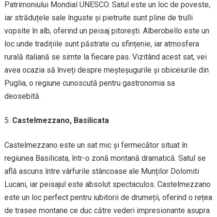
Patrimoniului Mondial UNESCO. Satul este un loc de poveste,
iar străduțele sale înguste și pietruite sunt pline de trulli
vopsite în alb, oferind un peisaj pitorești. Alberobello este un
loc unde tradițiile sunt păstrate cu sfințenie, iar atmosfera
rurală italiană se simte la fiecare pas. Vizitând acest sat, vei
avea ocazia să înveți despre meșteșugurile și obiceiurile din
Puglia, o regiune cunoscută pentru gastronomia sa
deosebită.
Castelmezzano, Basilicata
Castelmezzano este un sat mic și fermecător situat în
regiunea Basilicata, într-o zonă montană dramatică. Satul se
află ascuns între vârfurile stâncoase ale Munților Dolomiti
Lucani, iar peisajul este absolut spectaculos. Castelmezzano
este un loc perfect pentru iubitorii de drumeții, oferind o rețea
de trasee montane ce duc către vederi impresionante asupra