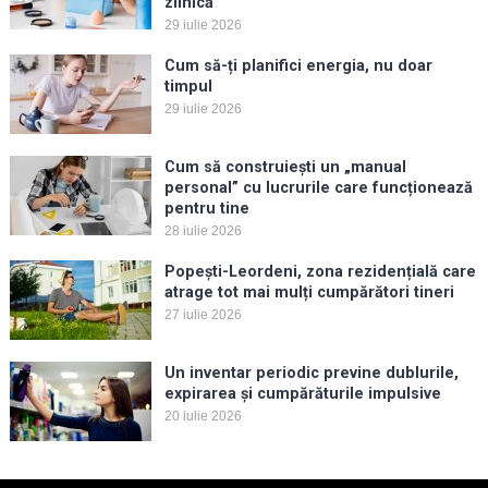
zilnică
29 iulie 2026
Cum să-ți planifici energia, nu doar
timpul
29 iulie 2026
Cum să construiești un „manual
personal” cu lucrurile care funcționează
pentru tine
28 iulie 2026
Popești-Leordeni, zona rezidențială care
atrage tot mai mulți cumpărători tineri
27 iulie 2026
Un inventar periodic previne dublurile,
expirarea și cumpărăturile impulsive
20 iulie 2026