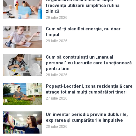
frecvența utilizării simplifică rutina
zilnică
29 iulie 2026
Cum să-ți planifici energia, nu doar
timpul
29 iulie 2026
Cum să construiești un „manual
personal” cu lucrurile care funcționează
pentru tine
28 iulie 2026
Popești-Leordeni, zona rezidențială care
atrage tot mai mulți cumpărători tineri
27 iulie 2026
Un inventar periodic previne dublurile,
expirarea și cumpărăturile impulsive
20 iulie 2026