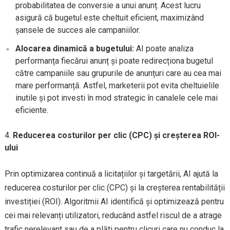
probabilitatea de conversie a unui anunț. Acest lucru
asigură că bugetul este cheltuit eficient, maximizând
șansele de succes ale campaniilor.
Alocarea dinamică a bugetului:
AI poate analiza
performanța fiecărui anunț și poate redirecționa bugetul
către campaniile sau grupurile de anunțuri care au cea mai
mare performanță. Astfel, marketerii pot evita cheltuielile
inutile și pot investi în mod strategic în canalele cele mai
eficiente.
Reducerea costurilor per clic (CPC) și creșterea ROI-
ului
Prin optimizarea continuă a licitațiilor și targetării, AI ajută la
reducerea costurilor per clic (CPC) și la creșterea rentabilității
investiției (ROI). Algoritmii AI identifică și optimizează pentru
cei mai relevanți utilizatori, reducând astfel riscul de a atrage
trafic nerelevant sau de a plăti pentru clicuri care nu conduc la