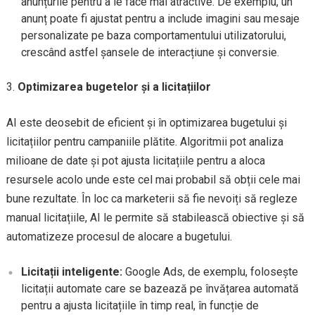
anunțurile pentru a le face mai atractive. De exemplu, un
anunț poate fi ajustat pentru a include imagini sau mesaje
personalizate pe baza comportamentului utilizatorului,
crescând astfel șansele de interacțiune și conversie.
Optimizarea bugetelor și a licitațiilor
AI este deosebit de eficient și în optimizarea bugetului și
licitațiilor pentru campaniile plătite. Algoritmii pot analiza
milioane de date și pot ajusta licitațiile pentru a aloca
resursele acolo unde este cel mai probabil să obții cele mai
bune rezultate. În loc ca marketerii să fie nevoiți să regleze
manual licitațiile, AI le permite să stabilească obiective și să
automatizeze procesul de alocare a bugetului.
Licitații inteligente:
Google Ads, de exemplu, folosește
licitații automate care se bazează pe învățarea automată
pentru a ajusta licitațiile în timp real, în funcție de