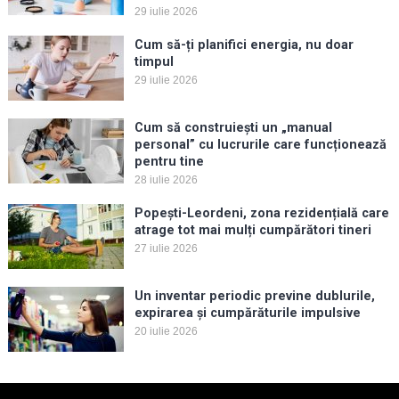
29 iulie 2026
Cum să-ți planifici energia, nu doar
timpul
29 iulie 2026
Cum să construiești un „manual
personal” cu lucrurile care funcționează
pentru tine
28 iulie 2026
Popești-Leordeni, zona rezidențială care
atrage tot mai mulți cumpărători tineri
27 iulie 2026
Un inventar periodic previne dublurile,
expirarea și cumpărăturile impulsive
20 iulie 2026