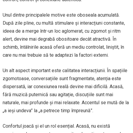
Unul dintre principalele motive este oboseala acumulată.
După zile pline, cu multă stimulare și interacțiuni constante,
ideea de a merge într-un loc aglomerat, cu zgomot și ritm
alert, devine mai degrabă obositoare decât atractivă. În
schimb, întâlnirile acasă oferă un mediu controlat, liniștit, în
care nu mai trebuie să te adaptezi la factori externi.
Un alt aspect important este calitatea interacțiunii. În spațiile
zgomotoase, conversațiile sunt fragmentate, atenția este
dispersată, iar conexiunea reală devine mai dificilă. Acasă,
fără muzică puternică sau agitație, discuțiile sunt mai
naturale, mai profunde și mai relaxate. Accentul se mută de la
„a ieși undeva” la „a petrece timp împreună”.
Confortul joacă și el un rol esențial. Acasă, nu există