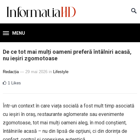
MENU
De ce tot mai mulți oameni preferă întâlniri acasă,
nu ieșiri zgomotoase
Redacția
— 29 mai 2026
in
Lifestyle
1
Likes
Într-un context în care viața socială a fost mult timp asociată
cu ieșiri în oraș, restaurante aglomerate sau evenimente
zgomotoase, tot mai mulți oameni aleg, în mod conștient,
întâlnirile acasă – nu din lipsă de opțiuni, ci din dorința de
confort, control și conexiune autentică.