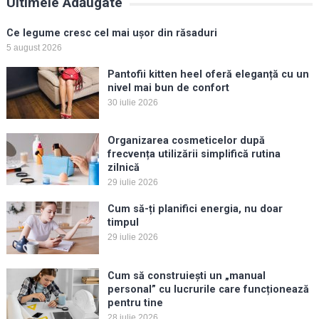
Ultimele Adăugate
Ce legume cresc cel mai ușor din răsaduri
5 august 2026
Pantofii kitten heel oferă eleganță cu un
nivel mai bun de confort
30 iulie 2026
Organizarea cosmeticelor după
frecvența utilizării simplifică rutina
zilnică
29 iulie 2026
Cum să-ți planifici energia, nu doar
timpul
29 iulie 2026
Cum să construiești un „manual
personal” cu lucrurile care funcționează
pentru tine
28 iulie 2026