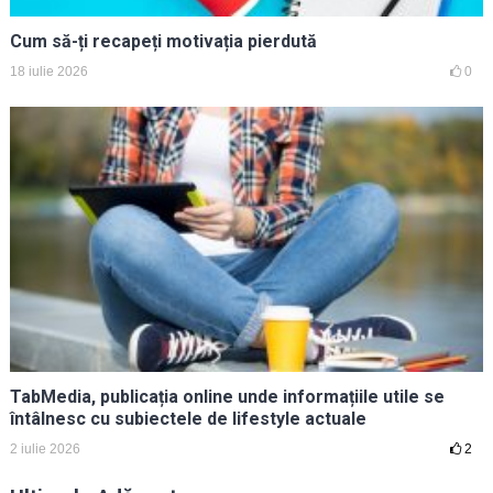
Cum să-ți recapeți motivația pierdută
18 iulie 2026
0
TabMedia, publicația online unde informațiile utile se
întâlnesc cu subiectele de lifestyle actuale
2 iulie 2026
2