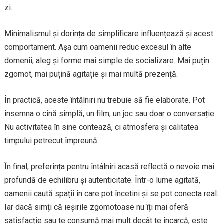
zi.
Minimalismul și dorința de simplificare influențează și acest
comportament. Așa cum oamenii reduc excesul în alte
domenii, aleg și forme mai simple de socializare. Mai puțin
zgomot, mai puțină agitație și mai multă prezență.
În practică, aceste întâlniri nu trebuie să fie elaborate. Pot
însemna o cină simplă, un film, un joc sau doar o conversație.
Nu activitatea în sine contează, ci atmosfera și calitatea
timpului petrecut împreună.
În final, preferința pentru întâlniri acasă reflectă o nevoie mai
profundă de echilibru și autenticitate. Într-o lume agitată,
oamenii caută spații în care pot încetini și se pot conecta real.
Iar dacă simți că ieșirile zgomotoase nu îți mai oferă
satisfacție sau te consumă mai mult decât te încarcă, este