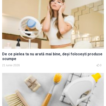
De ce pielea ta nu arată mai bine, deși folosești produse
scumpe
21 iunie 2026
0