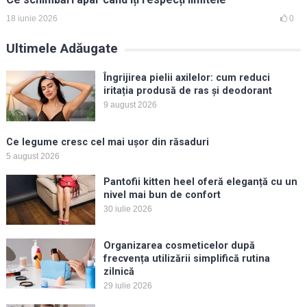
18 iunie 2026
0
Ultimele Adăugate
Îngrijirea pielii axilelor: cum reduci
iritația produsă de ras și deodorant
9 august 2026
Ce legume cresc cel mai ușor din răsaduri
5 august 2026
Pantofii kitten heel oferă eleganță cu un
nivel mai bun de confort
30 iulie 2026
Organizarea cosmeticelor după
frecvența utilizării simplifică rutina
zilnică
29 iulie 2026