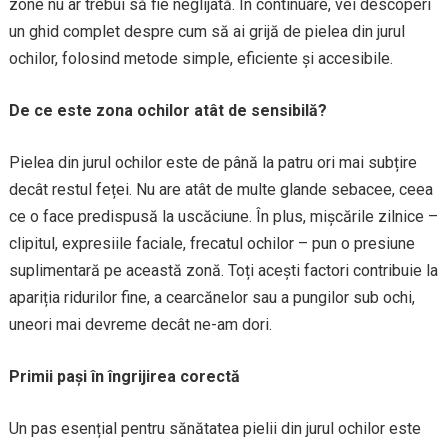
zone nu ar trebui să fie neglijată. În continuare, vei descoperi
un ghid complet despre cum să ai grijă de pielea din jurul
ochilor, folosind metode simple, eficiente și accesibile.
De ce este zona ochilor atât de sensibilă?
Pielea din jurul ochilor este de până la patru ori mai subțire
decât restul feței. Nu are atât de multe glande sebacee, ceea
ce o face predispusă la uscăciune. În plus, mișcările zilnice –
clipitul, expresiile faciale, frecatul ochilor – pun o presiune
suplimentară pe această zonă. Toți acești factori contribuie la
apariția ridurilor fine, a cearcănelor sau a pungilor sub ochi,
uneori mai devreme decât ne-am dori.
Primii pași în îngrijirea corectă
Un pas esențial pentru sănătatea pielii din jurul ochilor este