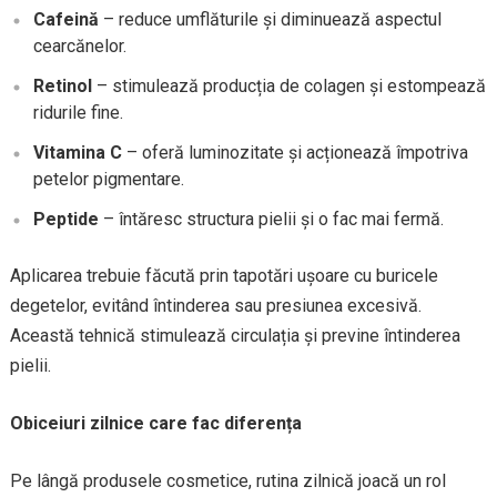
Cafeină
– reduce umflăturile și diminuează aspectul
cearcănelor.
Retinol
– stimulează producția de colagen și estompează
ridurile fine.
Vitamina C
– oferă luminozitate și acționează împotriva
petelor pigmentare.
Peptide
– întăresc structura pielii și o fac mai fermă.
Aplicarea trebuie făcută prin tapotări ușoare cu buricele
degetelor, evitând întinderea sau presiunea excesivă.
Această tehnică stimulează circulația și previne întinderea
pielii.
Obiceiuri zilnice care fac diferența
Pe lângă produsele cosmetice, rutina zilnică joacă un rol