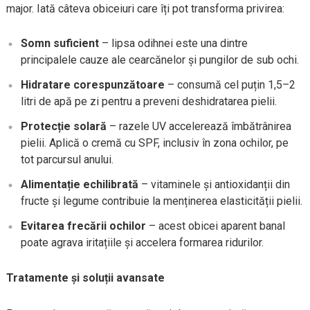
major. Iată câteva obiceiuri care îți pot transforma privirea:
Somn suficient
– lipsa odihnei este una dintre
principalele cauze ale cearcănelor și pungilor de sub ochi.
Hidratare corespunzătoare
– consumă cel puțin 1,5–2
litri de apă pe zi pentru a preveni deshidratarea pielii.
Protecție solară
– razele UV accelerează îmbătrânirea
pielii. Aplică o cremă cu SPF, inclusiv în zona ochilor, pe
tot parcursul anului.
Alimentație echilibrată
– vitaminele și antioxidanții din
fructe și legume contribuie la menținerea elasticității pielii.
Evitarea frecării ochilor
– acest obicei aparent banal
poate agrava iritațiile și accelera formarea ridurilor.
Tratamente și soluții avansate