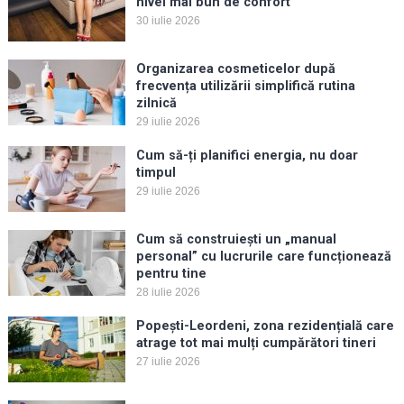
nivel mai bun de confort
30 iulie 2026
Organizarea cosmeticelor după
frecvența utilizării simplifică rutina
zilnică
29 iulie 2026
Cum să-ți planifici energia, nu doar
timpul
29 iulie 2026
Cum să construiești un „manual
personal” cu lucrurile care funcționează
pentru tine
28 iulie 2026
Popești-Leordeni, zona rezidențială care
atrage tot mai mulți cumpărători tineri
27 iulie 2026