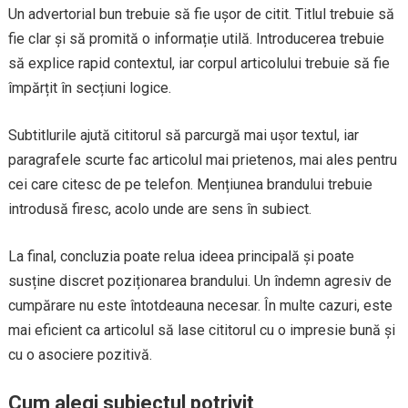
Un advertorial bun trebuie să fie ușor de citit. Titlul trebuie să
fie clar și să promită o informație utilă. Introducerea trebuie
să explice rapid contextul, iar corpul articolului trebuie să fie
împărțit în secțiuni logice.
Subtitlurile ajută cititorul să parcurgă mai ușor textul, iar
paragrafele scurte fac articolul mai prietenos, mai ales pentru
cei care citesc de pe telefon. Mențiunea brandului trebuie
introdusă firesc, acolo unde are sens în subiect.
La final, concluzia poate relua ideea principală și poate
susține discret poziționarea brandului. Un îndemn agresiv de
cumpărare nu este întotdeauna necesar. În multe cazuri, este
mai eficient ca articolul să lase cititorul cu o impresie bună și
cu o asociere pozitivă.
Cum alegi subiectul potrivit