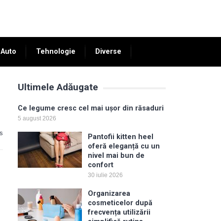
Auto
Tehnologie
Diverse
Ultimele Adăugate
Ce legume cresc cel mai ușor din răsaduri
5 august 2026
s
Pantofii kitten heel
oferă eleganță cu un
nivel mai bun de
confort
30 iulie 2026
Organizarea
cosmeticelor după
frecvența utilizării