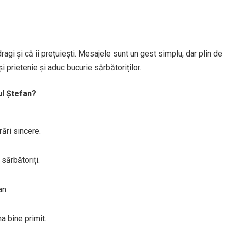
dragi și că îi prețuiești. Mesajele sunt un gest simplu, dar plin de
i prietenie și aduc bucurie sărbătoriților.
ul Ștefan?
ări sincere.
sărbătoriți.
an.
a bine primit.