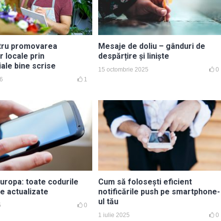
tru promovarea
Mesaje de doliu – gânduri de
r locale prin
despărțire și liniște
ale bine scrise
15 octombrie 2025
0
26
1
uropa: toate codurile
Cum să folosești eficient
e actualizate
notificările push pe smartphone-
ul tău
5
0
1 iulie 2025
0