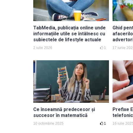
TabMedia, publicația online unde
Ghid pen
informațiile utile se întâlnesc cu
afacerilo
subiectele de lifestyle actuale
advertori
2 iulie 2026
1
17 iunie 20
Ce înseamnă predecesor și
Prefixe E
succesor în matematică
telefonic
10 octombrie 2025
1
16 iulie 202