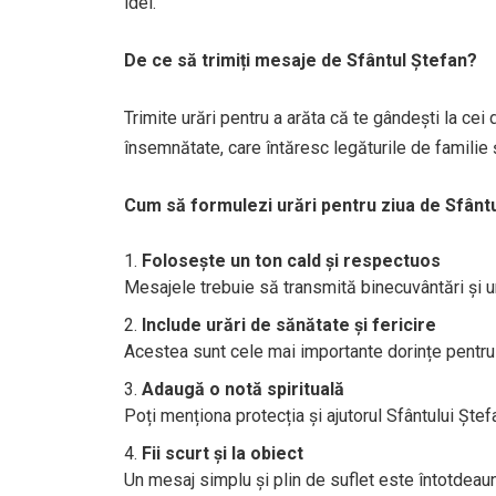
idei.
De ce să trimiți mesaje de Sfântul Ștefan?
Trimite urări pentru a arăta că te gândești la cei 
însemnătate, care întăresc legăturile de familie ș
Cum să formulezi urări pentru ziua de Sfânt
Folosește un ton cald și respectuos
Mesajele trebuie să transmită binecuvântări și ur
Include urări de sănătate și fericire
Acestea sunt cele mai importante dorințe pentru 
Adaugă o notă spirituală
Poți menționa protecția și ajutorul Sfântului Ștef
Fii scurt și la obiect
Un mesaj simplu și plin de suflet este întotdeaun