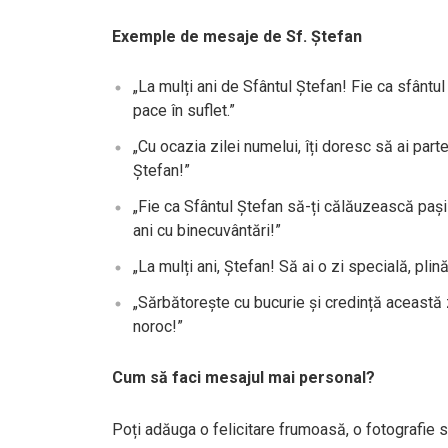
Exemple de mesaje de Sf. Ștefan
„La mulți ani de Sfântul Ștefan! Fie ca sfântul
pace în suflet.”
„Cu ocazia zilei numelui, îți doresc să ai parte
Ștefan!”
„Fie ca Sfântul Ștefan să-ți călăuzească pașii
ani cu binecuvântări!”
„La mulți ani, Ștefan! Să ai o zi specială, plin
„Sărbătorește cu bucurie și credință această 
noroc!”
Cum să faci mesajul mai personal?
Poți adăuga o felicitare frumoasă, o fotografie s