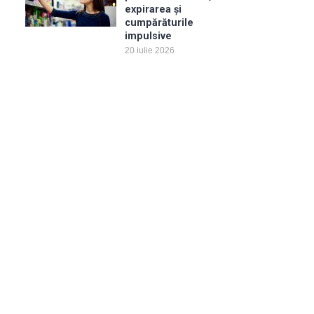
expirarea și
cumpărăturile
impulsive
20 iulie 2026