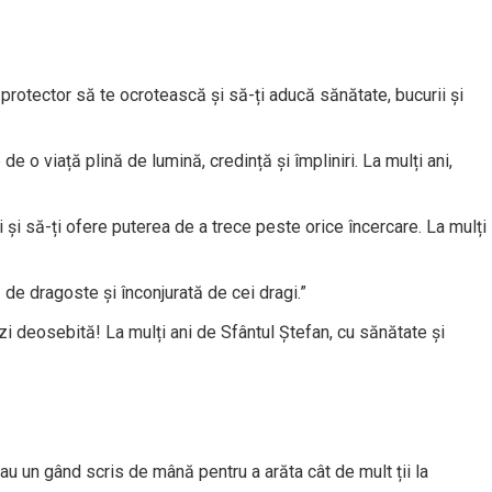
 protector să te ocrotească și să-ți aducă sănătate, bucurii și
 de o viață plină de lumină, credință și împliniri. La mulți ani,
 și să-ți ofere puterea de a trece peste orice încercare. La mulți
ă de dragoste și înconjurată de cei dragi.”
zi deosebită! La mulți ani de Sfântul Ștefan, cu sănătate și
au un gând scris de mână pentru a arăta cât de mult ții la