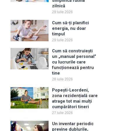
simplifică rutina
zilnică
29 iulie 2026
Cum să-ți planifici
energia, nu doar
timpul
29 iulie 2026
Cum să construiești
un „manual personal”
cu lucrurile care
funcționează pentru
tine
28 iulie 2026
Popești-Leordeni,
zona rezidențială care
atrage tot mai mulți
cumpărători tineri
27 iulie 2026
Un inventar periodic
previne dublurile,