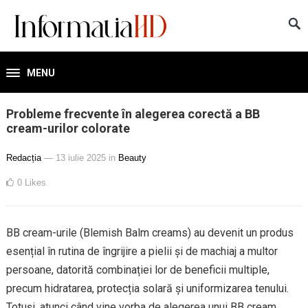
MENU
Probleme frecvente în alegerea corectă a BB
cream-urilor colorate
Redacția
— 13 iulie 2025
in
Beauty
0
Likes
BB cream-urile (Blemish Balm creams) au devenit un produs
esențial în rutina de îngrijire a pielii și de machiaj a multor
persoane, datorită combinației lor de beneficii multiple,
precum hidratarea, protecția solară și uniformizarea tenului.
Totuși, atunci când vine vorba de alegerea unui BB cream