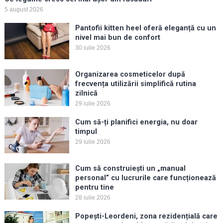
5 august 2026
Pantofii kitten heel oferă eleganță cu un
nivel mai bun de confort
30 iulie 2026
Organizarea cosmeticelor după
frecvența utilizării simplifică rutina
zilnică
29 iulie 2026
Cum să-ți planifici energia, nu doar
timpul
29 iulie 2026
Cum să construiești un „manual
personal” cu lucrurile care funcționează
pentru tine
28 iulie 2026
Popești-Leordeni, zona rezidențială care