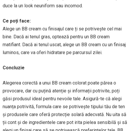
duce la un look neuniform sau incomod.
Ce poți face:
Alege un BB cream cu finisajul care ți se potrivește cel mai
bine. Dacă ai tenul gras, optează pentru un BB cream
matifiant. Dacă ai tenul uscat, alege un BB cream cu un finisaj
luminos, care va oferi hidratare pe parcursul zilei.
Concluzie
Alegerea corectă a unui BB cream colorat poate părea o
provocare, dar cu puțină atenție și informații potrivite, poți
găsi produsul ideal pentru nevoile tale. Asigură-te că alegi
nuanța potrivită, formula care se potrivește tipului tău de ten
și produsele care oferă protecție solară adecvată. Nu uita să
ții cont și de ingredientele care pot irita pielea sensibilă și să
alegi un finisaj care să se potrivească preferințelor tale. BB