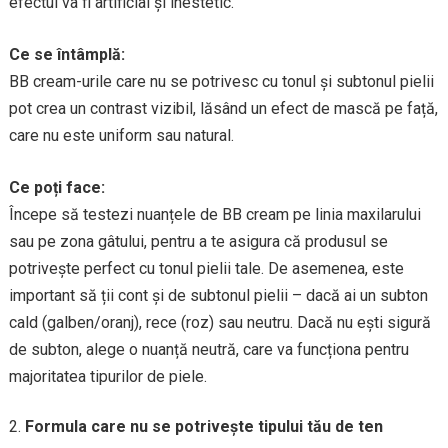
efectul va fi artificial și inestetic.
Ce se întâmplă:
BB cream-urile care nu se potrivesc cu tonul și subtonul pielii
pot crea un contrast vizibil, lăsând un efect de mască pe față,
care nu este uniform sau natural.
Ce poți face:
Începe să testezi nuanțele de BB cream pe linia maxilarului
sau pe zona gâtului, pentru a te asigura că produsul se
potrivește perfect cu tonul pielii tale. De asemenea, este
important să ții cont și de subtonul pielii – dacă ai un subton
cald (galben/oranj), rece (roz) sau neutru. Dacă nu ești sigură
de subton, alege o nuanță neutră, care va funcționa pentru
majoritatea tipurilor de piele.
Formula care nu se potrivește tipului tău de ten