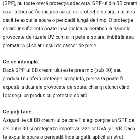
(SPF), nu toate oferă protecția adecvată. SPF-ul din BB cream
nu ar trebui să fie singura sursă de protecție solară, mai ales
dacă te expui la soare o perioadă lungă de timp. O protecție
solară insuficientă poate lăsa pielea vulnerabilă la daunele
provocate de razele UV, cum ar fi petele solare, îmbătrânirea
prematură și chiar riscul de cancer de piele.
Ce se întâmplă:
Dacă SPF-ul BB cream-ului este prea mic (sub 30) sau
produsul nu oferă protecție completă, pielea ta poate fi
expusă la daunele provocate de soare, chiar și atunci când
folosești un produs cu protecție solară.
Ce poți face:
Asigură-te că BB cream-ul pe care îl alegi conține un SPF de
cel puțin 30 și protejează împotriva razelor UVA și UVB. Dacă
te expui la soare o perioadă îndelungată, aplică un strat