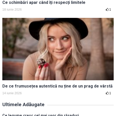
Ce schimbări apar când îți respecți limitele
18 iunie 2026
1
De ce frumusețea autentică nu ține de un prag de vârstă
14 iunie 2026
1
Ultimele Adăugate
Ce legume cresc cel mai ușor din răsaduri