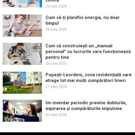
zilnică
29 iulie 2026
Cum să-ți planifici energia, nu doar
timpul
29 iulie 2026
Cum să construiești un „manual
personal” cu lucrurile care funcționează
pentru tine
28 iulie 2026
Popești-Leordeni, zona rezidențială care
atrage tot mai mulți cumpărători tineri
27 iulie 2026
Un inventar periodic previne dublurile,
expirarea și cumpărăturile impulsive
20 iulie 2026