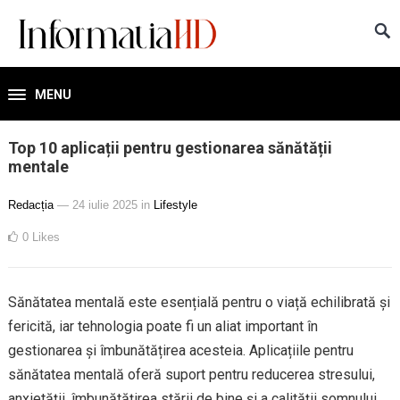
MENU
Top 10 aplicații pentru gestionarea sănătății
mentale
Redacția
— 24 iulie 2025
in
Lifestyle
0
Likes
Sănătatea mentală este esențială pentru o viață echilibrată și
fericită, iar tehnologia poate fi un aliat important în
gestionarea și îmbunătățirea acesteia. Aplicațiile pentru
sănătatea mentală oferă suport pentru reducerea stresului,
anxietății, îmbunătățirea stării de bine și a calității somnului.