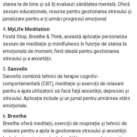
starea ta de bine și să îți evaluezi sănătatea mentală. Oferă
sesiuni educaționale, resurse pentru gestionarea stresului și
jurnalizare pentru a-ți urmări progresul emoțional.
MyLife Meditation
Fostă Stop, Breathe & Think, această aplicație personaliza
sesiuni de meditație și mindfulness în funcție de starea ta
emoțională de moment, fiind ideală pentru gestionarea
stresului și a anxietății.
Sanvello
Sanvello combină tehnici de terapie cognitiv-
comportamentală (CBT), meditație și exerciții de relaxare
pentru a ajuta utilizatorii să facă față anxietății, depresiei și
stresului. Aplicația include și un jurnal pentru urmărirea stării
emoționale.
Breethe
Breethe oferă meditații, exerciții de respirație și tehnici de
relaxare pentru a ajuta la gestionarea stresului și anxietății.