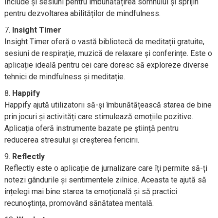
Include și sesiuni pentru îmbunătățirea somnului și sprijin
pentru dezvoltarea abilităților de mindfulness.
Insight Timer
Insight Timer oferă o vastă bibliotecă de meditații gratuite,
sesiuni de respirație, muzică de relaxare și conferințe. Este o
aplicație ideală pentru cei care doresc să exploreze diverse
tehnici de mindfulness și meditație.
Happify
Happify ajută utilizatorii să-și îmbunătățească starea de bine
prin jocuri și activități care stimulează emoțiile pozitive.
Aplicația oferă instrumente bazate pe știință pentru
reducerea stresului și creșterea fericirii.
Reflectly
Reflectly este o aplicație de jurnalizare care îți permite să-ți
notezi gândurile și sentimentele zilnice. Aceasta te ajută să
înțelegi mai bine starea ta emoțională și să practici
recunoștința, promovând sănătatea mentală.