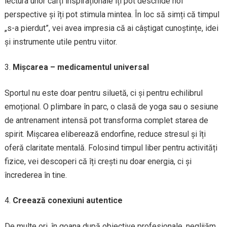
lectura unor cărți inspiraționale îți pot deschide noi
perspective și îți pot stimula mintea. În loc să simți că timpul
„s-a pierdut”, vei avea impresia că ai câștigat cunoștințe, idei
și instrumente utile pentru viitor.
Mișcarea – medicamentul universal
Sportul nu este doar pentru siluetă, ci și pentru echilibrul
emoțional. O plimbare în parc, o clasă de yoga sau o sesiune
de antrenament intensă pot transforma complet starea de
spirit. Mișcarea eliberează endorfine, reduce stresul și îți
oferă claritate mentală. Folosind timpul liber pentru activități
fizice, vei descoperi că îți crești nu doar energia, ci și
încrederea în tine.
Creează conexiuni autentice
De multe ori, în goana după obiective profesionale, neglijăm