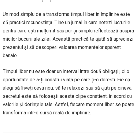
Un mod simplu de a transforma timpul liber în împlinire este
să practici recunoștința. Ține un jurnal în care notezi lucrurile
pentru care ești mulțumit sau pur și simplu reflectează asupra
micilor bucurii ale zilei. Această practică te ajută să apreciezi
prezentul și să descoperi valoarea momentelor aparent
banale.
Timpul liber nu este doar un interval între două obligații, ci o
oportunitate de a-ți construi viața pe care ți-o dorești. Fie că
alegi să înveți ceva nou, să te relaxezi sau să ajuți pe cineva,
secretul este să folosești aceste clipe conștient, în acord cu
valorile și dorințele tale. Astfel, fiecare moment liber se poate
transforma într-o sursă reală de împlinire.