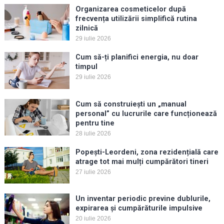
Organizarea cosmeticelor după
frecvența utilizării simplifică rutina
zilnică
29 iulie 2026
Cum să-ți planifici energia, nu doar
timpul
29 iulie 2026
Cum să construiești un „manual
personal” cu lucrurile care funcționează
pentru tine
28 iulie 2026
Popești-Leordeni, zona rezidențială care
atrage tot mai mulți cumpărători tineri
27 iulie 2026
Un inventar periodic previne dublurile,
expirarea și cumpărăturile impulsive
20 iulie 2026