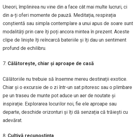
Uneori, împlinirea nu vine din a face cât mai multe lucruri, ci
din a-ți oferi momente de pauză. Meditația, respirația
conștientă sau simpla contemplare a unui apus de soare sunt
modalități prin care îți poți ancora mintea în prezent. Aceste
clipe de liniște îți reîncarcă bateriile și îți dau un sentiment
profund de echilibru.
Călătorește, chiar și aproape de casă
Călătoriile nu trebuie să însemne mereu destinații exotice.
Chiar și o excursie de o zi într-un sat pitoresc sau o plimbare
pe un traseu de munte pot aduce un aer de noutate și
inspirație. Explorarea locurilor noi, fie ele aproape sau
departe, deschide orizonturi și îți dă senzația că trăiești cu
adevărat.
Cultivă recunoștința