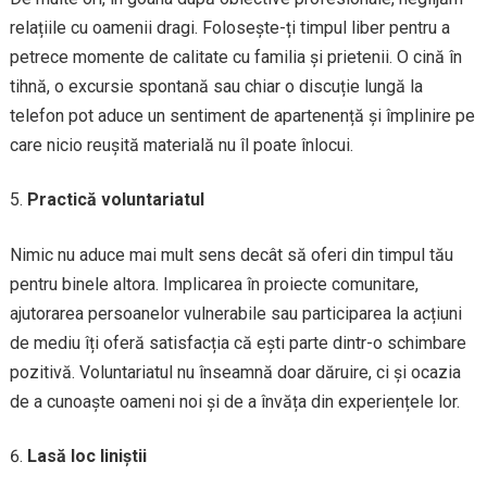
relațiile cu oamenii dragi. Folosește-ți timpul liber pentru a
petrece momente de calitate cu familia și prietenii. O cină în
tihnă, o excursie spontană sau chiar o discuție lungă la
telefon pot aduce un sentiment de apartenență și împlinire pe
care nicio reușită materială nu îl poate înlocui.
Practică voluntariatul
Nimic nu aduce mai mult sens decât să oferi din timpul tău
pentru binele altora. Implicarea în proiecte comunitare,
ajutorarea persoanelor vulnerabile sau participarea la acțiuni
de mediu îți oferă satisfacția că ești parte dintr-o schimbare
pozitivă. Voluntariatul nu înseamnă doar dăruire, ci și ocazia
de a cunoaște oameni noi și de a învăța din experiențele lor.
Lasă loc liniștii