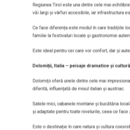
Regiunea Tirol este una dintre cele mai echilibra
văi largi și vârfuri accesibile, iar infrastructura 
Ce face diferența este modul în care tradițiile lo
familie la festivaluri locale și gastronomie autent
Este ideal pentru cei care vor confort, dar și aute
Dolomiții, Italia – peisaje dramatice și cultură
Dolomiții oferă unele dintre cele mai impresionan
diferită, influențată de mixul italian și austriac.
Satele mici, cabanele montane și bucătăria local
și adaptate pentru toate nivelurile, ceea ce face
Este o destinație în care natura și cultura coexist