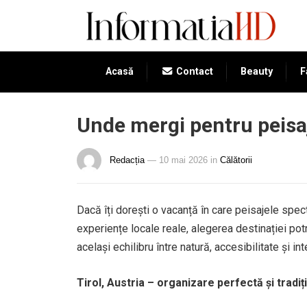
Acasă
Contact
Beauty
F
Unde mergi pentru peisaj
Redacția
— 10 mai 2026
in
Călătorii
Dacă îți dorești o vacanță în care peisajele spec
experiențe locale reale, alegerea destinației pot
același echilibru între natură, accesibilitate și in
Tirol, Austria – organizare perfectă și tradiții