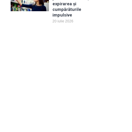
expirarea și
cumpărăturile
impulsive
20 iulie 2026