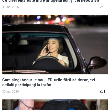
Ce diferență este între antigelul bun și cel nepotrivit
31 mai 2026
0
Cum alegi becurile sau LED-urile fără să deranjezi
ceilalți participanți la trafic
30 mai 2026
1