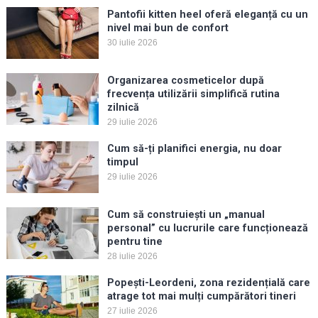
Pantofii kitten heel oferă eleganță cu un
nivel mai bun de confort
30 iulie 2026
Organizarea cosmeticelor după
frecvența utilizării simplifică rutina
zilnică
29 iulie 2026
Cum să-ți planifici energia, nu doar
timpul
29 iulie 2026
Cum să construiești un „manual
personal” cu lucrurile care funcționează
pentru tine
28 iulie 2026
Popești-Leordeni, zona rezidențială care
atrage tot mai mulți cumpărători tineri
27 iulie 2026