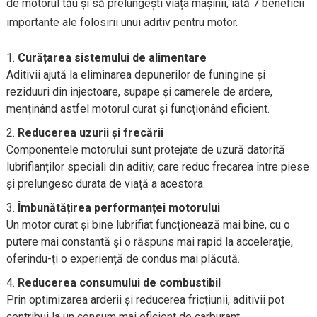
de motorul tău și să prelungești viața mașinii, iată 7 beneficii
importante ale folosirii unui aditiv pentru motor.
Curățarea sistemului de alimentare
Aditivii ajută la eliminarea depunerilor de funingine și
reziduuri din injectoare, supape și camerele de ardere,
menținând astfel motorul curat și funcționând eficient.
Reducerea uzurii și frecării
Componentele motorului sunt protejate de uzură datorită
lubrifianților speciali din aditiv, care reduc frecarea între piese
și prelungesc durata de viață a acestora.
Îmbunătățirea performanței motorului
Un motor curat și bine lubrifiat funcționează mai bine, cu o
putere mai constantă și o răspuns mai rapid la accelerație,
oferindu-ți o experiență de condus mai plăcută.
Reducerea consumului de combustibil
Prin optimizarea arderii și reducerea fricțiunii, aditivii pot
contribui la un consum mai eficient de carburant,