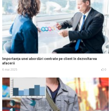
Importanța unei abordări centrate pe client în dezvoltarea
afacerii
6 mai 2025
0