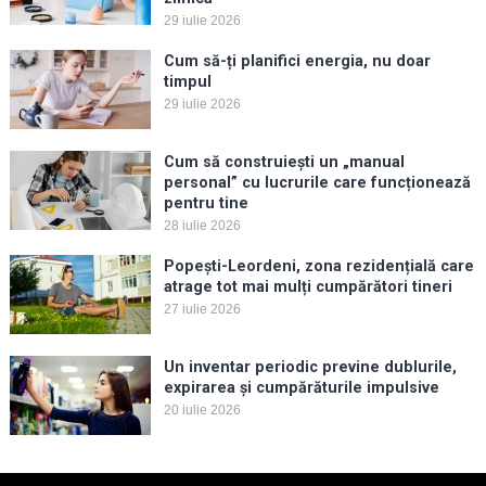
29 iulie 2026
Cum să-ți planifici energia, nu doar
timpul
29 iulie 2026
Cum să construiești un „manual
personal” cu lucrurile care funcționează
pentru tine
28 iulie 2026
Popești-Leordeni, zona rezidențială care
atrage tot mai mulți cumpărători tineri
27 iulie 2026
Un inventar periodic previne dublurile,
expirarea și cumpărăturile impulsive
20 iulie 2026