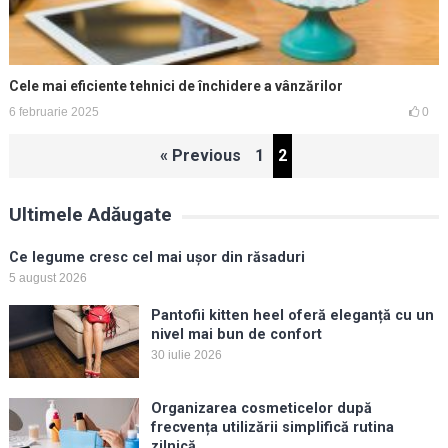
Cele mai eficiente tehnici de închidere a vânzărilor
6 februarie 2025
0
Paginație
« Previous
1
2
articole
Ultimele Adăugate
Ce legume cresc cel mai ușor din răsaduri
5 august 2026
Pantofii kitten heel oferă eleganță cu un
nivel mai bun de confort
30 iulie 2026
Organizarea cosmeticelor după
frecvența utilizării simplifică rutina
zilnică