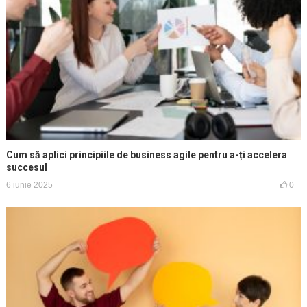
Cum să aplici principiile de business agile pentru a-ți accelera
succesul
6 iunie 2025
0