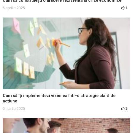
Cum să construiești o afacere rezistentă la crize economice
6 aprilie 2025
1
Cum să îți implementezi viziunea într-o strategie clară de
acțiune
6 martie 2025
1