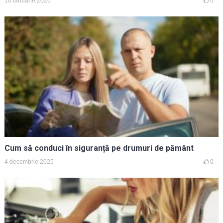
10 ianuarie 2026
0
Cum să conduci în siguranță pe drumuri de pământ
4 decembrie 2025
0