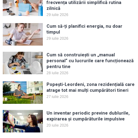
frecvența utilizării simplifică rutina
zilnică
29 iulie 2026
Cum să-ți planifici energia, nu doar
timpul
29 iulie 2026
Cum să construiești un „manual
personal” cu lucrurile care funcționează
pentru tine
28 iulie 2026
Popești-Leordeni, zona rezidențială care
atrage tot mai mulți cumpărători tineri
27 iulie 2026
Un inventar periodic previne dublurile,
expirarea și cumpărăturile impulsive
20 iulie 2026