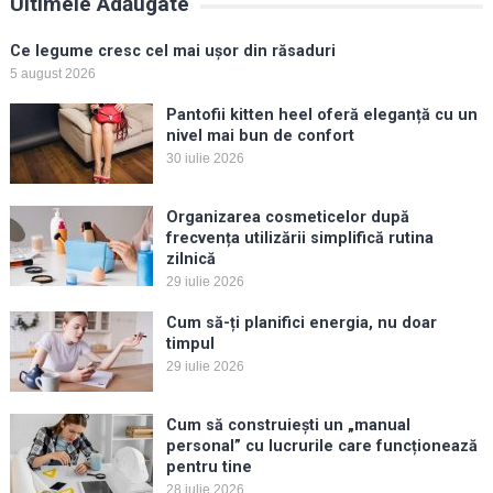
Ultimele Adăugate
Ce legume cresc cel mai ușor din răsaduri
5 august 2026
Pantofii kitten heel oferă eleganță cu un
nivel mai bun de confort
30 iulie 2026
Organizarea cosmeticelor după
frecvența utilizării simplifică rutina
zilnică
29 iulie 2026
Cum să-ți planifici energia, nu doar
timpul
29 iulie 2026
Cum să construiești un „manual
personal” cu lucrurile care funcționează
pentru tine
28 iulie 2026