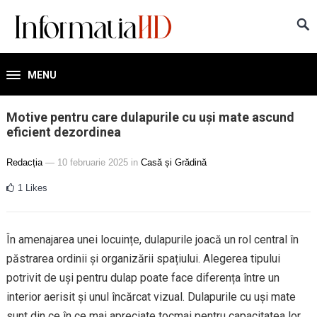
MENU
Motive pentru care dulapurile cu uși mate ascund
eficient dezordinea
Redacția
— 10 februarie 2025
in
Casă și Grădină
1
Likes
În amenajarea unei locuințe, dulapurile joacă un rol central în
păstrarea ordinii și organizării spațiului. Alegerea tipului
potrivit de uși pentru dulap poate face diferența între un
interior aerisit și unul încărcat vizual. Dulapurile cu uși mate
sunt din ce în ce mai apreciate tocmai pentru capacitatea lor