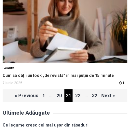
Beauty
Cum să obții un look „de revistă” în mai puțin de 15 minute
7 iunie 2025
1
Paginație
« Previous
1
…
20
21
22
…
32
Next »
articole
Ultimele Adăugate
Ce legume cresc cel mai ușor din răsaduri