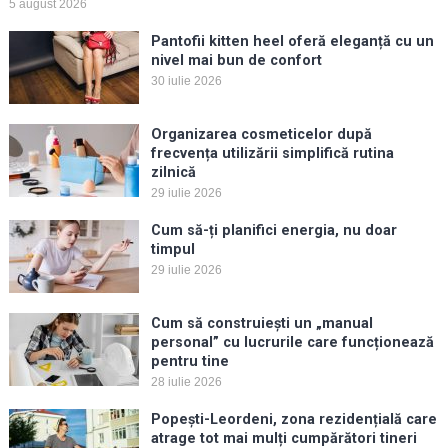
5 august 2026
Pantofii kitten heel oferă eleganță cu un
nivel mai bun de confort
30 iulie 2026
Organizarea cosmeticelor după
frecvența utilizării simplifică rutina
zilnică
29 iulie 2026
Cum să-ți planifici energia, nu doar
timpul
29 iulie 2026
Cum să construiești un „manual
personal” cu lucrurile care funcționează
pentru tine
28 iulie 2026
Popești-Leordeni, zona rezidențială care
atrage tot mai mulți cumpărători tineri