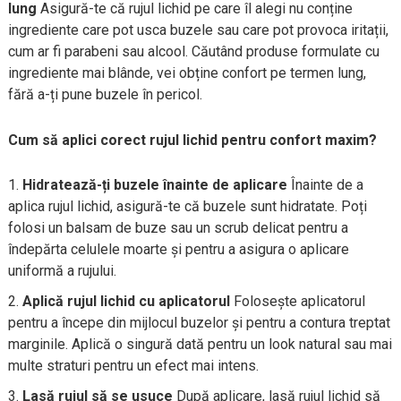
lung
Asigură-te că rujul lichid pe care îl alegi nu conține
ingrediente care pot usca buzele sau care pot provoca iritații,
cum ar fi parabeni sau alcool. Căutând produse formulate cu
ingrediente mai blânde, vei obține confort pe termen lung,
fără a-ți pune buzele în pericol.
Cum să aplici corect rujul lichid pentru confort maxim?
Hidratează-ți buzele înainte de aplicare
Înainte de a
aplica rujul lichid, asigură-te că buzele sunt hidratate. Poți
folosi un balsam de buze sau un scrub delicat pentru a
îndepărta celulele moarte și pentru a asigura o aplicare
uniformă a rujului.
Aplică rujul lichid cu aplicatorul
Folosește aplicatorul
pentru a începe din mijlocul buzelor și pentru a contura treptat
marginile. Aplică o singură dată pentru un look natural sau mai
multe straturi pentru un efect mai intens.
Lasă rujul să se usuce
După aplicare, lasă rujul lichid să