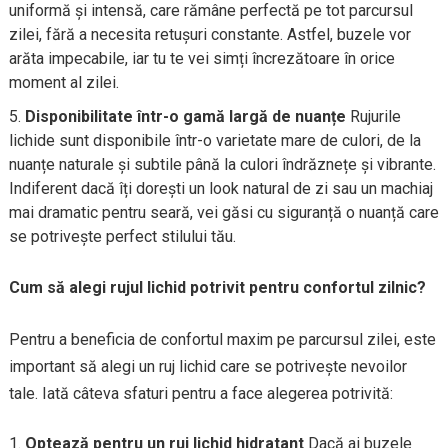
uniformă și intensă, care rămâne perfectă pe tot parcursul
zilei, fără a necesita retușuri constante. Astfel, buzele vor
arăta impecabile, iar tu te vei simți încrezătoare în orice
moment al zilei.
Disponibilitate într-o gamă largă de nuanțe
Rujurile
lichide sunt disponibile într-o varietate mare de culori, de la
nuanțe naturale și subtile până la culori îndrăznețe și vibrante.
Indiferent dacă îți dorești un look natural de zi sau un machiaj
mai dramatic pentru seară, vei găsi cu siguranță o nuanță care
se potrivește perfect stilului tău.
Cum să alegi rujul lichid potrivit pentru confortul zilnic?
Pentru a beneficia de confortul maxim pe parcursul zilei, este
important să alegi un ruj lichid care se potrivește nevoilor
tale. Iată câteva sfaturi pentru a face alegerea potrivită:
Optează pentru un ruj lichid hidratant
Dacă ai buzele