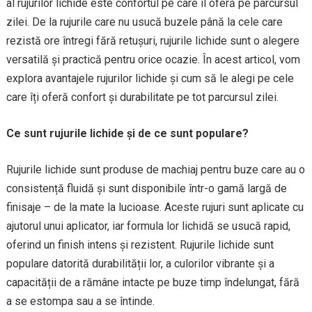
al rujurilor lichide este confortul pe care îl oferă pe parcursul
zilei. De la rujurile care nu usucă buzele până la cele care
rezistă ore întregi fără retușuri, rujurile lichide sunt o alegere
versatilă și practică pentru orice ocazie. În acest articol, vom
explora avantajele rujurilor lichide și cum să le alegi pe cele
care îți oferă confort și durabilitate pe tot parcursul zilei.
Ce sunt rujurile lichide și de ce sunt populare?
Rujurile lichide sunt produse de machiaj pentru buze care au o
consistență fluidă și sunt disponibile într-o gamă largă de
finisaje – de la mate la lucioase. Aceste rujuri sunt aplicate cu
ajutorul unui aplicator, iar formula lor lichidă se usucă rapid,
oferind un finish intens și rezistent. Rujurile lichide sunt
populare datorită durabilității lor, a culorilor vibrante și a
capacității de a rămâne intacte pe buze timp îndelungat, fără
a se estompa sau a se întinde.