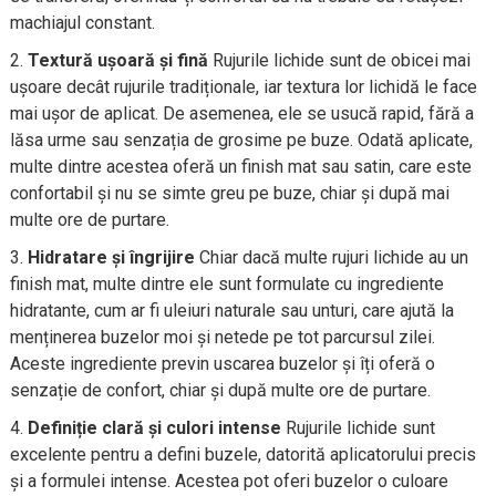
machiajul constant.
Textură ușoară și fină
Rujurile lichide sunt de obicei mai
ușoare decât rujurile tradiționale, iar textura lor lichidă le face
mai ușor de aplicat. De asemenea, ele se usucă rapid, fără a
lăsa urme sau senzația de grosime pe buze. Odată aplicate,
multe dintre acestea oferă un finish mat sau satin, care este
confortabil și nu se simte greu pe buze, chiar și după mai
multe ore de purtare.
Hidratare și îngrijire
Chiar dacă multe rujuri lichide au un
finish mat, multe dintre ele sunt formulate cu ingrediente
hidratante, cum ar fi uleiuri naturale sau unturi, care ajută la
menținerea buzelor moi și netede pe tot parcursul zilei.
Aceste ingrediente previn uscarea buzelor și îți oferă o
senzație de confort, chiar și după multe ore de purtare.
Definiție clară și culori intense
Rujurile lichide sunt
excelente pentru a defini buzele, datorită aplicatorului precis
și a formulei intense. Acestea pot oferi buzelor o culoare