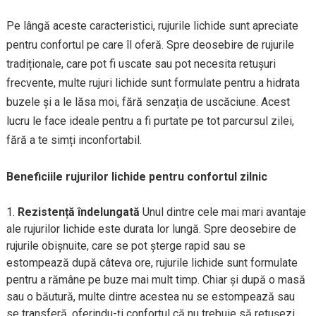
Pe lângă aceste caracteristici, rujurile lichide sunt apreciate
pentru confortul pe care îl oferă. Spre deosebire de rujurile
tradiționale, care pot fi uscate sau pot necesita retușuri
frecvente, multe rujuri lichide sunt formulate pentru a hidrata
buzele și a le lăsa moi, fără senzația de uscăciune. Acest
lucru le face ideale pentru a fi purtate pe tot parcursul zilei,
fără a te simți inconfortabil.
Beneficiile rujurilor lichide pentru confortul zilnic
Rezistență îndelungată
Unul dintre cele mai mari avantaje
ale rujurilor lichide este durata lor lungă. Spre deosebire de
rujurile obișnuite, care se pot șterge rapid sau se
estompează după câteva ore, rujurile lichide sunt formulate
pentru a rămâne pe buze mai mult timp. Chiar și după o masă
sau o băutură, multe dintre acestea nu se estompează sau
se transferă, oferindu-ți confortul că nu trebuie să retușezi