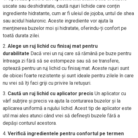
uscate sau deshidratate, caută rujuri lichide care conțin
ingrediente hidratante, cum ar fi uleiul de jojoba, untul de shea
sau acidul hialuronic. Aceste ingrediente vor ajuta la
menținerea buzelor moi și hidratate, oferindu-ți confort pe
toată durata zilei.
Alege un ruj lichid cu finisaj mat pentru
durabilitate
Dacă vrei un ruj care să rămână pe buze pentru
întreaga zi fără să se estompeze sau să se transfere,
optează pentru un ruj lichid cu finisaj mat. Aceste rujuri sunt
de obicei foarte rezistente și sunt ideale pentru zilele în care
nu vrei să îți faci griji cu privire la retușuri.
Caută un ruj lichid cu aplicator precis
Un aplicator cu
vârf subțire și precis va ajuta la conturarea buzelor și la
aplicarea uniformă a rujului lichid. Acest tip de aplicator este
util mai ales atunci când vrei să definești buzele fără a
depăși conturul acestora.
Verifică ingredientele pentru confortul pe termen