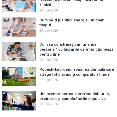
frecvența utilizării simplifică rutina
zilnică
29 iulie 2026
Cum să-ți planifici energia, nu doar
timpul
29 iulie 2026
Cum să construiești un „manual
personal” cu lucrurile care funcționează
pentru tine
28 iulie 2026
Popești-Leordeni, zona rezidențială care
atrage tot mai mulți cumpărători tineri
27 iulie 2026
Un inventar periodic previne dublurile,
expirarea și cumpărăturile impulsive
20 iulie 2026