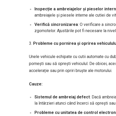
Inspecție a ambreiajelor și pieselor inter
ambreiajele și piesele interne ale cutiei de v
Verifică sincronizarea
: O verificare a sincr
zgomotelor. Ajustările pot fi necesare la nivelu
Probleme cu pornirea și oprirea vehicululu
Unele vehicule echipate cu cutii automate cu du
pornești sau să oprești vehiculul. De obicei, aces
accelerație sau prin opriri bruște ale motorului.
Cauze:
Sistemul de ambreiaj defect
: Dacă ambreia
la întârzieri atunci când încerci să oprești sau
Probleme cu unitatea de control electron