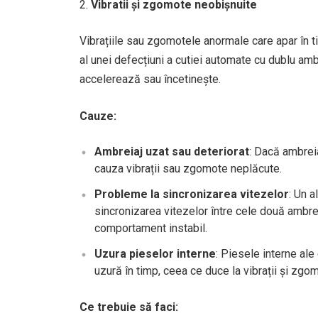
Vibratii și zgomote neobișnuite
Vibrațiile sau zgomotele anormale care apar în t
al unei defecțiuni a cutiei automate cu dublu amb
accelerează sau încetinește.
Cauze:
Ambreiaj uzat sau deteriorat
: Dacă ambrei
cauza vibrații sau zgomote neplăcute.
Probleme la sincronizarea vitezelor
: Un 
sincronizarea vitezelor între cele două ambre
comportament instabil.
Uzura pieselor interne
: Piesele interne ale 
uzură în timp, ceea ce duce la vibrații și zgo
Ce trebuie să faci: