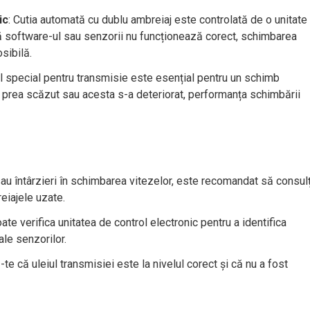
ic
: Cutia automată cu dublu ambreiaj este controlată de o unitate
că software-ul sau senzorii nu funcționează corect, schimbarea
sibilă.
ul special pentru transmisie este esențial pentru un schimb
ste prea scăzut sau acesta s-a deteriorat, performanța schimbării
sau întârzieri în schimbarea vitezelor, este recomandat să consulț
reiajele uzate.
oate verifica unitatea de control electronic pentru a identifica
ale senzorilor.
-te că uleiul transmisiei este la nivelul corect și că nu a fost