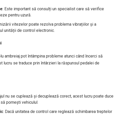
ne
: Este important să consulți un specialist care să verifice
iteze pentru uzură.
onizării vitezelor poate rezolva problema vibrațiilor și a
l unității de control electronic.
i
blu ambreiaj pot întâmpina probleme atunci când încerci să
t lucru se traduce prin întârzieri la răspunsul pedalei de
jul nu se cuplează și decuplează corect, acest lucru poate duce
 să pornești vehiculul.
ic
: Dacă unitatea de control care reglează schimbarea treptelor