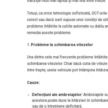
tranziție mult mai rapidă și mai lină între viteze.
Totuși, ca orice tehnologie sofisticată, DCT-uril
corect sau dacă sunt supuse unor condiții de ut
probleme întâlnite la cutiile automate cu dublu 
remedia aceste probleme.
Probleme la schimbarea vitezelor
Una dintre cele mai frecvente probleme întâlnite 
schimbarea vitezelor. Chiar dacă cutia de viteze 
între trepte, unele vehicule pot întâmpina întârzie
Cauze:
Defecțiuni ale ambreiajelor
: Ambreiajele su
acestora poate duce la întârzieri în schimbare
sau de o întreținere deficitară.