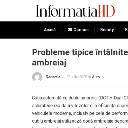
Acasă
Contact
Beauty
F
Probleme tipice întâlnite
ambreiaj
Redacția
— 25 iulie 2025
in
Auto
Cutia automată cu dublu ambreiaj (DCT – Dual Cl
schimbare rapidă a vitezelor și o eficiență supe
vehiculele moderne, inclusiv pe cele de performa
dublu ambreiaj utilizează două ambreiaje separa