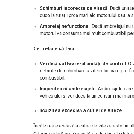
Schimburi incorecte de viteză
: Dacă unita
duce la turații prea mari ale motorului sau l
Ambreiaj nefuncțional
: Dacă ambreiajul nu 
motorul va consuma mai mult combustibil pent
Ce trebuie să faci:
Verifică software-ul unității de control
: O 
setările de schimbare a vitezelor, care pot fi
combustibil.
Inspectează ambreiajele
: Ambreiajele care
vehiculului și vor duce la un consum mai mare
Încălzirea excesivă a cutiei de viteze
Încălzirea excesivă a cutiei de viteze este un a
O temperatură prea ridicată poate duce la deteri