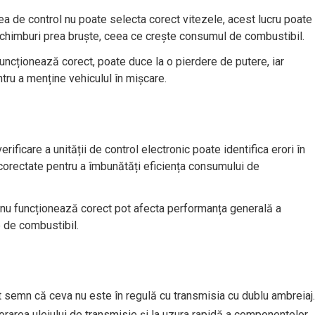
tea de control nu poate selecta corect vitezele, acest lucru poate
a schimburi prea bruște, ceea ce crește consumul de combustibil.
funcționează corect, poate duce la o pierdere de putere, iar
ru a menține vehiculul în mișcare.
verificare a unității de control electronic poate identifica erori în
 corectate pentru a îmbunătăți eficiența consumului de
 nu funcționează corect pot afecta performanța generală a
 de combustibil.
lt semn că ceva nu este în regulă cu transmisia cu dublu ambreiaj.
orarea uleiului de transmisie și la uzura rapidă a componentelor