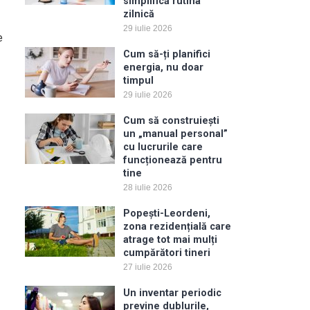
simplifică rutina
zilnică
29 iulie 2026
e
Cum să-ți planifici
energia, nu doar
timpul
29 iulie 2026
Cum să construiești
un „manual personal”
cu lucrurile care
funcționează pentru
tine
28 iulie 2026
Popești-Leordeni,
zona rezidențială care
atrage tot mai mulți
cumpărători tineri
27 iulie 2026
Un inventar periodic
previne dublurile,