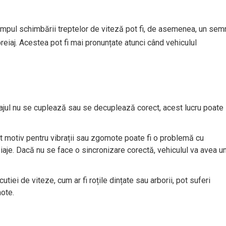
impul schimbării treptelor de viteză pot fi, de asemenea, un sem
reiaj. Acestea pot fi mai pronunțate atunci când vehiculul
ajul nu se cuplează sau se decuplează corect, acest lucru poate
alt motiv pentru vibrații sau zgomote poate fi o problemă cu
iaje. Dacă nu se face o sincronizare corectă, vehiculul va avea u
cutiei de viteze, cum ar fi roțile dințate sau arborii, pot suferi
mote.