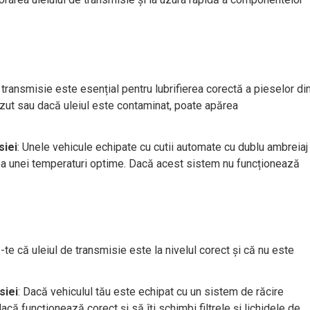
e transmisie este esențial pentru lubrifierea corectă a pieselor di
căzut sau dacă uleiul este contaminat, poate apărea
siei
: Unele vehicule echipate cu cutii automate cu dublu ambreiaj
rea unei temperaturi optime. Dacă acest sistem nu funcționează
-te că uleiul de transmisie este la nivelul corect și că nu este
siei
: Dacă vehiculul tău este echipat cu un sistem de răcire
acă funcționează corect și să îți schimbi filtrele și lichidele de