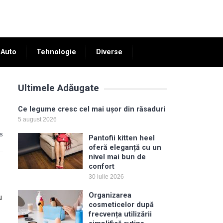
Auto
Tehnologie
Diverse
Ultimele Adăugate
Ce legume cresc cel mai ușor din răsaduri
5 august 2026
s
Pantofii kitten heel
oferă eleganță cu un
nivel mai bun de
confort
30 iulie 2026
Organizarea
u
cosmeticelor după
frecvența utilizării