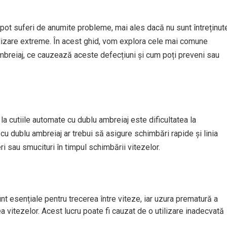
e pot suferi de anumite probleme, mai ales dacă nu sunt întreținut
ilizare extreme. În acest ghid, vom explora cele mai comune
ambreiaj, ce cauzează aceste defecțiuni și cum poți preveni sau
la cutiile automate cu dublu ambreiaj este dificultatea la
cu dublu ambreiaj ar trebui să asigure schimbări rapide și linia
ri sau smucituri în timpul schimbării vitezelor.
nt esențiale pentru trecerea între viteze, iar uzura prematură a
a vitezelor. Acest lucru poate fi cauzat de o utilizare inadecvată