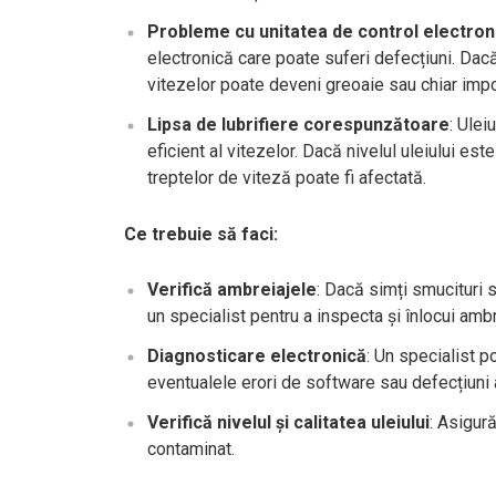
Probleme cu unitatea de control electron
electronică care poate suferi defecțiuni. Da
vitezelor poate deveni greoaie sau chiar impo
Lipsa de lubrifiere corespunzătoare
: Ulei
eficient al vitezelor. Dacă nivelul uleiului e
treptelor de viteză poate fi afectată.
Ce trebuie să faci:
Verifică ambreiajele
: Dacă simți smucituri 
un specialist pentru a inspecta și înlocui amb
Diagnosticare electronică
: Un specialist p
eventualele erori de software sau defecțiuni 
Verifică nivelul și calitatea uleiului
: Asigură
contaminat.