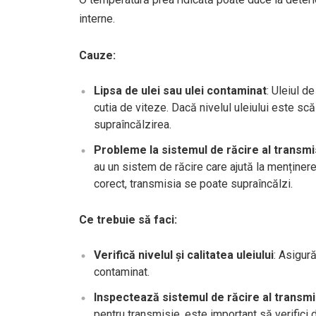
interne.
Cauze:
Lipsa de ulei sau ulei contaminat
: Uleiul d
cutia de viteze. Dacă nivelul uleiului este s
supraîncălzirea.
Probleme la sistemul de răcire al transmi
au un sistem de răcire care ajută la menține
corect, transmisia se poate supraîncălzi.
Ce trebuie să faci:
Verifică nivelul și calitatea uleiului
: Asigură
contaminat.
Inspectează sistemul de răcire al transmi
pentru transmisie, este important să verifici d