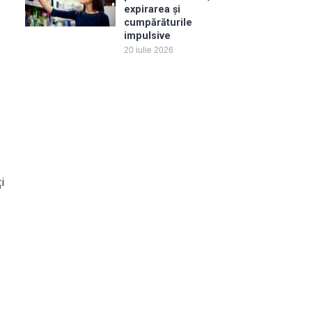
expirarea și
cumpărăturile
impulsive
20 iulie 2026
i