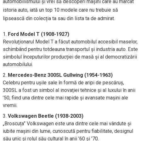
automobilismului și vrei să descoperi mașini care au marcat
istoria auto, iată un top 10 modele care nu trebuie să
lipsească din colecția ta sau din lista ta de admirat.
Ford Model T (1908-1927)
Revoluționarul Model T a făcut automobilul accesibil maselor,
schimbând pentru totdeauna transportul și industria auto. Este
simbolul începuturilor producției de masă și al democratizării
automobilului.
Mercedes-Benz 300SL Gullwing (1954-1963)
Celebru pentru ușile sale în formă de aripi de pescăruș,
300SL a fost un simbol al inovației tehnice și al luxului în anii
’50, fiind una dintre cele mai rapide și avansate mașini ale
vremii.
Volkswagen Beetle (1938-2003)
„Broscuța” Volkswagen este una dintre cele mai vândute și
iubite mașini din lume, cunoscută pentru fiabilitate, designul
său unic și rolul său cultural în anii ’60 și ’70.