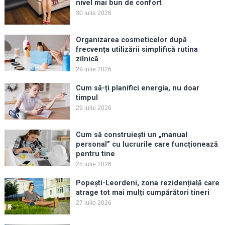
nivel mai bun de confort
30 iulie 2026
Organizarea cosmeticelor după
frecvența utilizării simplifică rutina
zilnică
29 iulie 2026
Cum să-ți planifici energia, nu doar
timpul
29 iulie 2026
Cum să construiești un „manual
personal” cu lucrurile care funcționează
pentru tine
28 iulie 2026
Popești-Leordeni, zona rezidențială care
atrage tot mai mulți cumpărători tineri
27 iulie 2026